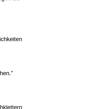
ichkeiten
chen."
hklettern