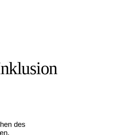
Inklusion
chen des
en.