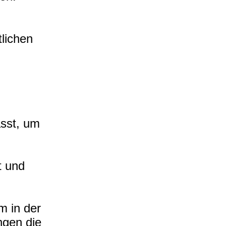
tlichen
asst, um
t und
m in der
ngen die